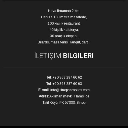
Hava limanına 2 km,
Denize 100 metre mesafede,
100 kişilik restaurant,
40 kişilik kafeterya,
30 araçlık otopark,
Bilardo, masa tenisi, langırt, dart...
İLETIŞIM
BILGILERI
Tel
: +90 368 287 60 62
Tel
: +90 368 287 60 63
E-mail
: info@sinophamsilos.com
Adres
: Akliman mevkii Hamsilos
Tatil Köyü, PK 57000, Sinop