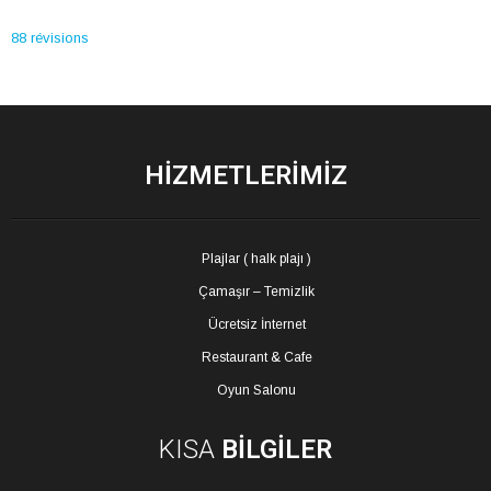
88 révisions
HİZMETLERİMİZ
Plajlar ( halk plajı )
Çamaşır – Temizlik
Ücretsiz İnternet
Restaurant & Cafe
Oyun Salonu
KISA
BİLGİLER